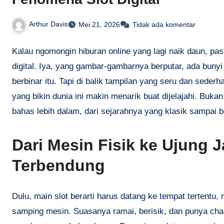
Arthur Davis
Mei 21, 2026
Tidak ada komentar
Kalau ngomongin hiburan online yang lagi naik daun, pas
digital. Iya, yang gambar-gambarnya berputar, ada bunyi k
berbinar itu. Tapi di balik tampilan yang seru dan sederh
yang bikin dunia ini makin menarik buat dijelajahi. Buka
bahas lebih dalam, dari sejarahnya yang klasik sampai 
membahas tentang dinamika yang sering dicari seperti
i
Dari Mesin Fisik ke Ujung J
Terbendung
Dulu, main slot berarti harus datang ke tempat tertentu,
samping mesin. Suasanya ramai, berisik, dan punya char