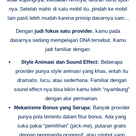
nya. Setelah mahir di satu mobil itu, pindah ke mobil
lain pasti lebih mudah karena prinsip dasarnya sama,
meski detailnya beda. Sama halnya dengan slot
Dengan
judi fokus satu provider
, kamu pada
online. Setiap provider punya “DNA” atau ciri khas
dasarnya sedang mempelajari DNA tersebut. Kamu
dalam mendesain game mereka.
jadi familiar dengan:
Style Animasi dan Sound Effect:
Beberapa
provider punya style animasi yang khas, entah itu
dramatis, lucu, atau sederhana. Familiar dengan
sound effect-nya bisa bikin kamu lebih “nyambung”
dengan alur permainan.
Mekanisme Bonus yang Serupa:
Banyak provider
punya pola tertentu dalam fitur bonus. Ada yang
suka pakai “pemilihan” (pick-me), putaran gratis
dengan pengganda progresif, atau simbol yang