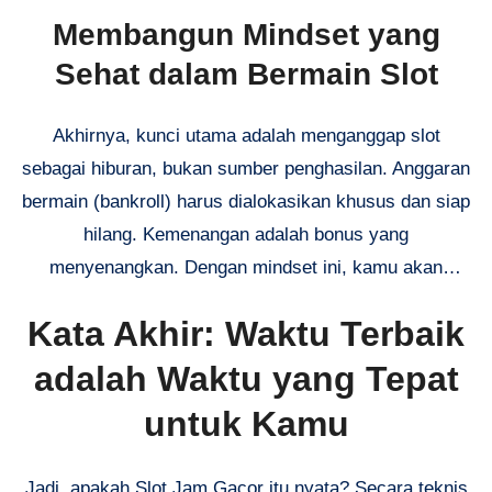
Membangun Mindset yang
Sehat dalam Bermain Slot
Akhirnya, kunci utama adalah menganggap slot
sebagai hiburan, bukan sumber penghasilan. Anggaran
bermain (bankroll) harus dialokasikan khusus dan siap
hilang. Kemenangan adalah bonus yang
menyenangkan. Dengan mindset ini, kamu akan
menikmati setiap putaran tanpa tekanan harus
Kata Akhir: Waktu Terbaik
"menang di jam yang tepat". Sensasi mengejar jackpot
itu seru, tapi jangan sampai mengorbankan
adalah Waktu yang Tepat
kenyamanan dan keuanganmu.
untuk Kamu
Jadi, apakah Slot Jam Gacor itu nyata? Secara teknis