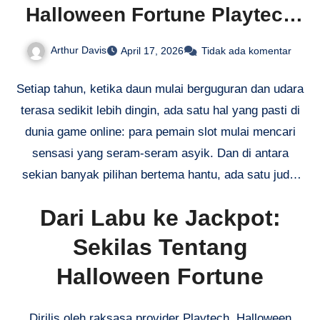
Selamat bermain dan selalu bertanggung jawab!…
Halloween Fortune Playtech
Jadi Slot Favorit Setiap
Arthur Davis
April 17, 2026
Tidak ada komentar
Oktober?
Setiap tahun, ketika daun mulai berguguran dan udara
terasa sedikit lebih dingin, ada satu hal yang pasti di
dunia game online: para pemain slot mulai mencari
sensasi yang seram-seram asyik. Dan di antara
sekian banyak pilihan bertema hantu, ada satu judul
yang konsisten muncul seperti hantu baik hati yang
Dari Labu ke Jackpot:
membawa hadiah: Halloween Fortune dari Playtech.
Slot ini bukan sekadar game musiman biasa; ia telah
Sekilas Tentang
menjadi semacam ritual tahunan bagi banyak
Halloween Fortune
penggemar slot di Indonesia. Apa sih sebenarnya yang
membuat slot bertema penyihir dan labu ini begitu
Dirilis oleh raksasa provider Playtech, Halloween