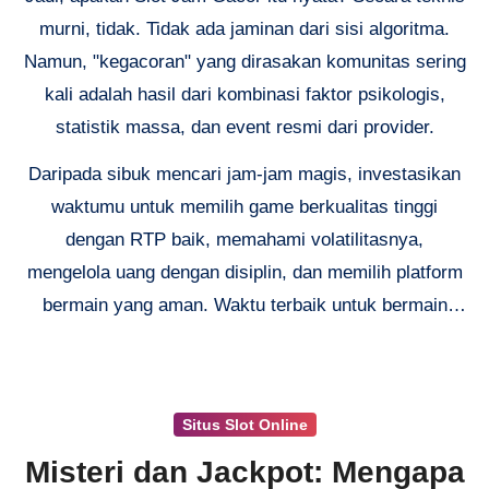
murni, tidak. Tidak ada jaminan dari sisi algoritma.
Namun, "kegacoran" yang dirasakan komunitas sering
kali adalah hasil dari kombinasi faktor psikologis,
statistik massa, dan event resmi dari provider.
Daripada sibuk mencari jam-jam magis, investasikan
waktumu untuk memilih game berkualitas tinggi
dengan RTP baik, memahami volatilitasnya,
mengelola uang dengan disiplin, dan memilih platform
bermain yang aman. Waktu terbaik untuk bermain
adalah ketika kamu dalam kondisi pikiran yang segar,
sudah menetapkan batas kekalahan dan kemenangan,
dan siap untuk bersenang-senang. Siapa tahu, justru
Situs Slot Online
di saat kamu paling santai dan menikmati permainan
Misteri dan Jackpot: Mengapa
itulah keberuntungan besar datang menghampiri.