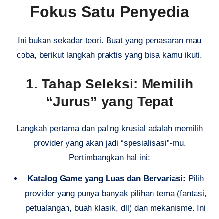
bisa di-retrigger.” Pengetahuan kecil-kecilan ini yang
Fokus Satu Penyedia
bisa membentuk insting bermain yang lebih tajam.
Ini bukan sekadar teori. Buat yang penasaran mau
coba, berikut langkah praktis yang bisa kamu ikuti.
1. Tahap Seleksi: Memilih
“Jurus” yang Tepat
Langkah pertama dan paling krusial adalah memilih
provider yang akan jadi “spesialisasi”-mu.
Pertimbangkan hal ini:
Katalog Game yang Luas dan Bervariasi:
Pilih
provider yang punya banyak pilihan tema (fantasi,
petualangan, buah klasik, dll) dan mekanisme. Ini