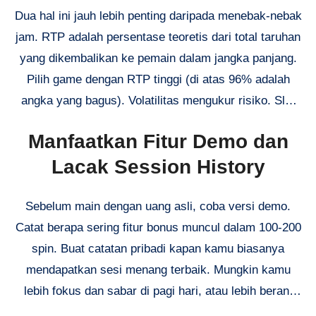
Dua hal ini jauh lebih penting daripada menebak-nebak
jam. RTP adalah persentase teoretis dari total taruhan
yang dikembalikan ke pemain dalam jangka panjang.
Pilih game dengan RTP tinggi (di atas 96% adalah
angka yang bagus). Volatilitas mengukur risiko. Slot
volatilitas rendah sering memberi kemenangan kecil,
Manfaatkan Fitur Demo dan
cocok untuk sesi panjang. Slot volatilitas tinggi jarang
Lacak Session History
menang, tapi hadiahnya besar. Pahami karakter game
favoritmu.
Sebelum main dengan uang asli, coba versi demo.
Catat berapa sering fitur bonus muncul dalam 100-200
spin. Buat catatan pribadi kapan kamu biasanya
mendapatkan sesi menang terbaik. Mungkin kamu
lebih fokus dan sabar di pagi hari, atau lebih berani
mengambil risiko di akhir pekan. Data pribadimu