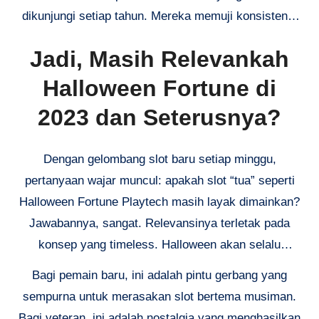
dikunjungi setiap tahun. Mereka memuji konsistensi
tema dan kepuasan saat multiplier naik selama free
Jadi, Masih Relevankah
spins. Beberapa mungkin mengkritik bahwa grafisnya
sudah terlihat sedikit “jadul” dibanding slot keluaran
Halloween Fortune di
terbaru, tapi justru kesederhanaan itulah yang dicari
2023 dan Seterusnya?
oleh sebagian pemain. Intinya, game ini punya basis
penggemar yang setia, yang melihatnya lebih dari
Dengan gelombang slot baru setiap minggu,
sekadar slot, tapi sebagai bagian dari pengalaman
pertanyaan wajar muncul: apakah slot “tua” seperti
bermain musiman yang menyenangkan.
Halloween Fortune Playtech masih layak dimainkan?
Jawabannya, sangat. Relevansinya terletak pada
konsep yang timeless. Halloween akan selalu
dirayakan setiap tahun. Slot ini menangkap esensi
Bagi pemain baru, ini adalah pintu gerbang yang
perayaan itu dengan cara yang mudah diakses dan
sempurna untuk merasakan slot bertema musiman.
menghibur. Ia tidak mencoba menjadi yang paling
Bagi veteran, ini adalah nostalgia yang menghasilkan