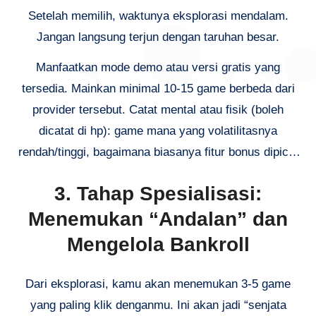
Setelah memilih, waktunya eksplorasi mendalam.
Jangan langsung terjun dengan taruhan besar.
Manfaatkan mode demo atau versi gratis yang
tersedia. Mainkan minimal 10-15 game berbeda dari
provider tersebut. Catat mental atau fisik (boleh
dicatat di hp): game mana yang volatilitasnya
rendah/tinggi, bagaimana biasanya fitur bonus dipicu,
apakah ada pola tertentu pada simbol scatter dan
3. Tahap Spesialisasi:
wild? Proses ini seperti mengenal karakter teman baru
Menemukan “Andalan” dan
satu per satu.
Mengelola Bankroll
Dari eksplorasi, kamu akan menemukan 3-5 game
yang paling klik denganmu. Ini akan jadi “senjata