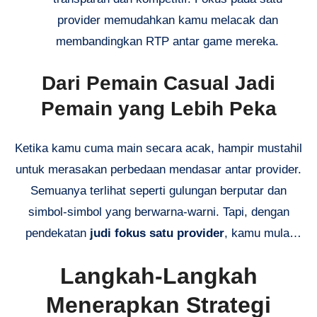
provider memudahkan kamu melacak dan
membandingkan RTP antar game mereka.
Dari Pemain Casual Jadi
Pemain yang Lebih Peka
Ketika kamu cuma main secara acak, hampir mustahil
untuk merasakan perbedaan mendasar antar provider.
Semuanya terlihat seperti gulungan berputar dan
simbol-simbol yang berwarna-warni. Tapi, dengan
pendekatan
judi fokus satu provider
, kamu mulai
melihat detail. Kamu akan sadar, “Oh, provider X ini
Langkah-Langkah
suka banget kasih fitur respin di game bertema Asia,”
atau “Provider Y ini fitur free spins-nya hampir selalu
Menerapkan Strategi