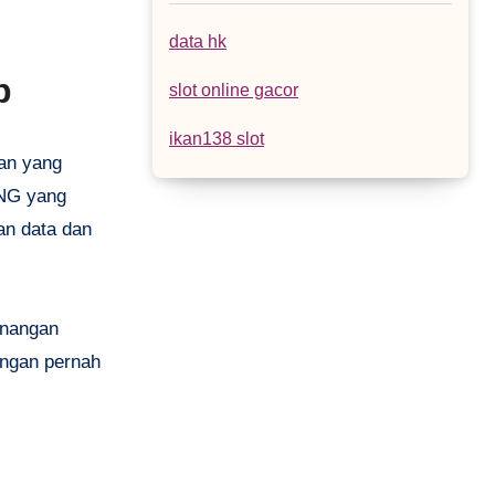
data hk
b
slot online gacor
ikan138 slot
ian yang
RNG yang
nan data dan
enangan
angan pernah