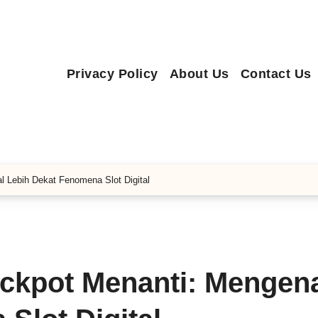
Privacy Policy
About Us
Contact Us
l Lebih Dekat Fenomena Slot Digital
ackpot Menanti: Mengen