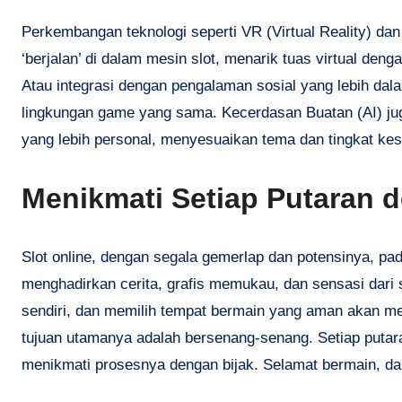
Perkembangan teknologi seperti VR (Virtual Reality) da
‘berjalan’ di dalam mesin slot, menarik tuas virtual deng
Atau integrasi dengan pengalaman sosial yang lebih dal
lingkungan game yang sama. Kecerdasan Buatan (AI) j
yang lebih personal, menyesuaikan tema dan tingkat kes
Menikmati Setiap Putaran
Slot online, dengan segala gemerlap dan potensinya, pad
menghadirkan cerita, grafis memukau, dan sensasi dari
sendiri, dan memilih tempat bermain yang aman akan mem
tujuan utamanya adalah bersenang-senang. Setiap puta
menikmati prosesnya dengan bijak. Selamat bermain, 