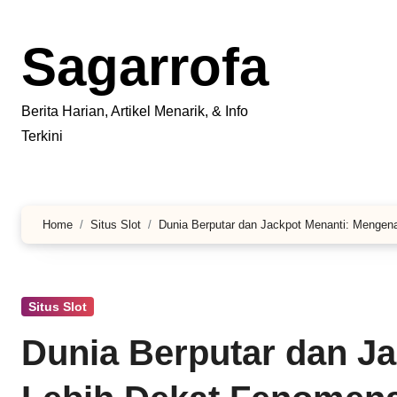
Lewati
ke
Sagarrofa
konten
Berita Harian, Artikel Menarik, & Info
Terkini
Home
Situs Slot
Dunia Berputar dan Jackpot Menanti: Mengena
Situs Slot
Dunia Berputar dan J