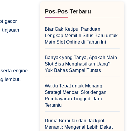
Pos-Pos Terbaru
Biar Gak Ketipu: Panduan
 tinjauan
Lengkap Memilih Situs Baru untuk
Main Slot Online di Tahun Ini
Banyak yang Tanya, Apakah Main
Slot Bisa Menghasilkan Uang?
 serta engine
Yuk Bahas Sampai Tuntas
g lembut,
Waktu Tepat untuk Menang:
Strategi Mencari Slot dengan
Pembayaran Tinggi di Jam
Tertentu
Dunia Berputar dan Jackpot
Menanti: Mengenal Lebih Dekat