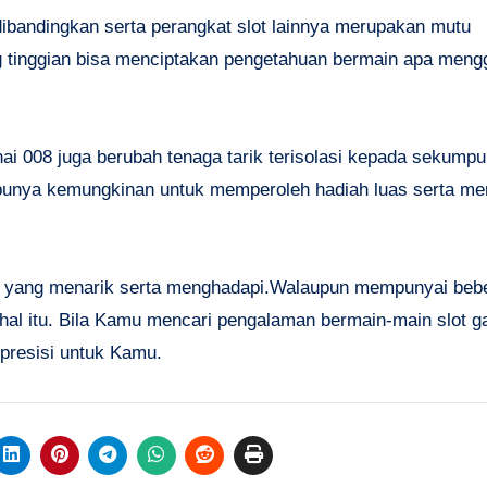
ibandingkan serta perangkat slot lainnya merupakan mutu
g tinggian bisa menciptakan pengetahuan bermain apa men
hai 008 juga berubah tenaga tarik terisolasi kepada sekumpu
punya kemungkinan untuk memperoleh hadiah luas serta me
ot yang menarik serta menghadapi.Walaupun mempunyai beb
 hal itu. Bila Kamu mencari pengalaman bermain-main slot g
presisi untuk Kamu.