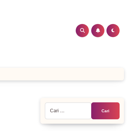
Cari
untuk: