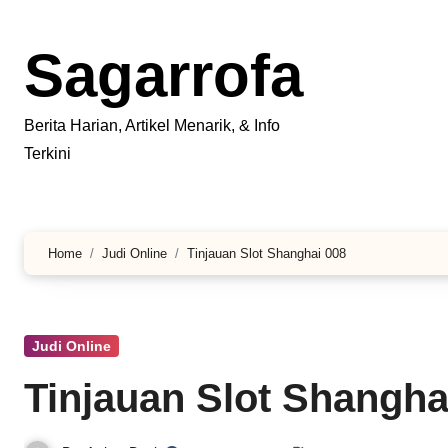
Lewati
ke
Sagarrofa
konten
Berita Harian, Artikel Menarik, & Info
Terkini
Home
Judi Online
Tinjauan Slot Shanghai 008
Judi Online
Tinjauan Slot Shangha