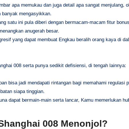
mbar apa memukau dan juga detail apa sangat menjulang, o
ih banyak mengasyikkan.
ang satu ini pula diberi dengan bermacam-macam fitur bonu
enangkan anugerah besar.
gresif yang dapat membuat Engkau beralih orang kaya di da
ai 008 serta punya sedikit defisiensi, di tengah lainnya:
pan bisa jadi mendapati rintangan bagi memahami regulasi 
batan siapa tinggian.
una dapat bermain-main serta lancar, Kamu memerlukan h
Shanghai 008 Menonjol?