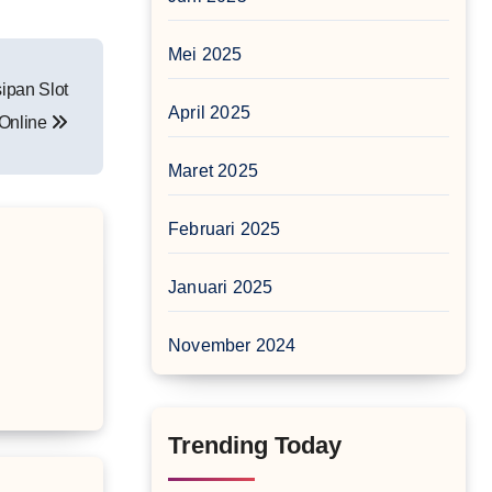
Mei 2025
ipan Slot
April 2025
Online
Maret 2025
Februari 2025
Januari 2025
November 2024
Trending Today