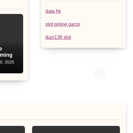
data hk
slot online gacor
ikan138 slot
e
aming
10, 2025