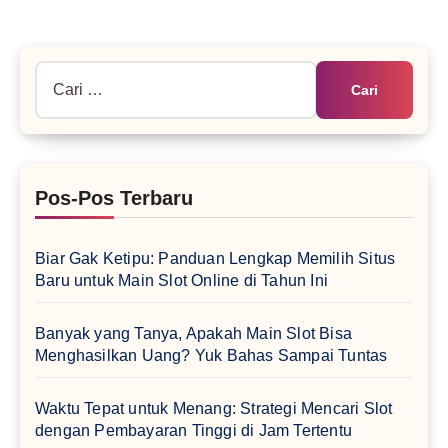
semua mobil baru bisa berikan. Jadi, kalau kamu
bosan dengan slot bertema buah atau dewa-dewi, dan
ingin merasakan sensasi ngebut di jalanan metropolis
Cari
digital, Street Racer adalah pilihan yang sangat layak
untuk:
untuk dicoba. Siapkan diri, pasang taruhan, dan
semoga lampu hijau selalu menyertai putaranmu!…
Pos-Pos Terbaru
Biar Gak Ketipu: Panduan Lengkap Memilih Situs
Baru untuk Main Slot Online di Tahun Ini
Banyak yang Tanya, Apakah Main Slot Bisa
Menghasilkan Uang? Yuk Bahas Sampai Tuntas
Waktu Tepat untuk Menang: Strategi Mencari Slot
dengan Pembayaran Tinggi di Jam Tertentu