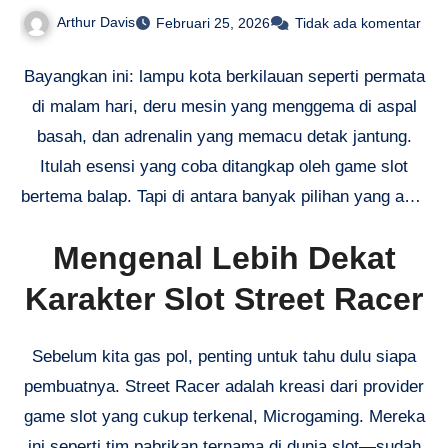
Online Review Street Racer
Arthur Davis
Februari 25, 2026
Tidak ada komentar
Bayangkan ini: lampu kota berkilauan seperti permata
di malam hari, deru mesin yang menggema di aspal
basah, dan adrenalin yang memacu detak jantung.
Itulah esensi yang coba ditangkap oleh game slot
bertema balap. Tapi di antara banyak pilihan yang ada,
ada satu yang kerap disebut-sebut oleh para
Mengenal Lebih Dekat
penggemar slot online: Street Racer. Apakah game ini
benar-benar secepat yang digembar-gemborkan, atau
Karakter Slot Street Racer
cuma sekadar mobil sport tanpa mesin? Mari kita
lakukan pit stop dan bahas tuntas segala hal tentang
Sebelum kita gas pol, penting untuk tahu dulu siapa
slot ini, dari grafis hingga potensi kemenangannya,
pembuatnya. Street Racer adalah kreasi dari provider
tanpa basa-basi berlebihan.
game slot yang cukup terkenal, Microgaming. Mereka
ini seperti tim pabrikan ternama di dunia slot—sudah