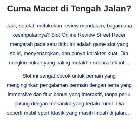
Cuma Macet di Tengah Jalan?
situs bahkan menempatkannya di kategori "Populer"
atau "Balapan".
Jadi, setelah melakukan review mendalam, bagaimana
kesimpulannya? Slot Online Review Street Racer
mengarah pada satu titik: ini adalah game slot yang
solid, menyenangkan, dan punya karakter kuat. Dia
mungkin bukan yang paling mutakhir secara teknologi
saat ini, tetapi kualitasnya sebagai sebuah produk
Slot ini sangat cocok untuk pemain yang
hiburan yang utuh tidak diragukan lagi. Tema balap
menginginkan pengalaman bermain dengan tema yang
jalanan diangkat dengan sangat serius, fitur bonusnya
immersive dan fitur bonus yang interaktif, tanpa perlu
kreatif dan menghibur, serta gameplay-nya
pusing dengan mekanika yang terlalu rumit. Dia
memberikan keseimbangan yang pas antara risiko dan
seperti mobil sport klasik yang masih lincah di jalanan
reward.
—mungkin bukan yang tercepat di lintasan lurus,
tetapi memberikan kepuasan berkendara yang tidak