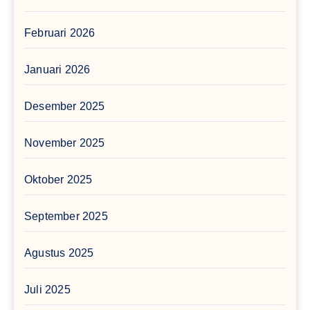
Februari 2026
Januari 2026
Desember 2025
November 2025
Oktober 2025
September 2025
Agustus 2025
Juli 2025