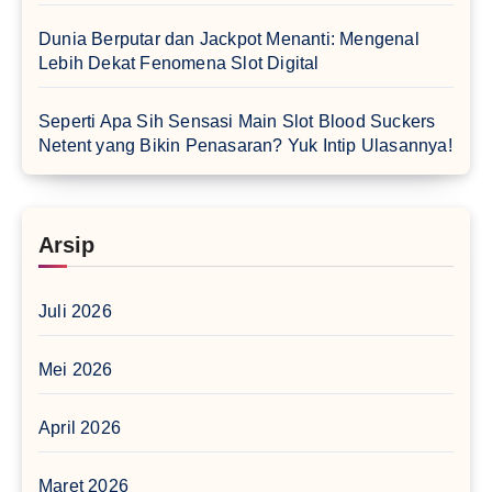
Dunia Berputar dan Jackpot Menanti: Mengenal
Lebih Dekat Fenomena Slot Digital
Seperti Apa Sih Sensasi Main Slot Blood Suckers
Netent yang Bikin Penasaran? Yuk Intip Ulasannya!
Arsip
Juli 2026
Mei 2026
April 2026
Maret 2026