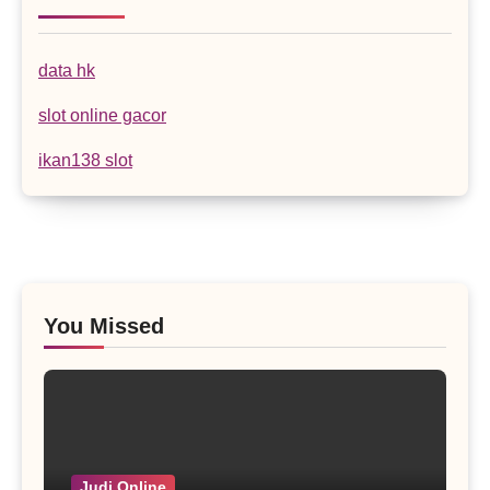
data hk
slot online gacor
ikan138 slot
You Missed
Judi Online