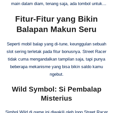
didesain dengan font futuristic dan chrome. Sementara
main dalam diam, tenang saja, ada tombol untuk
simbol bernilai tinggi adalah berbagai karakter yang
mematikan suaranya.
terlibat dalam balapan: sang pembalap utama,
Fitur-Fitur yang Bikin
mekaniknya, dan dua wanita cantik yang mungkin
Balapan Makun Seru
sebagai pendukung atau rival. Semua dirancang
dengan detail yang apik untuk ukuran slot keluaran
Seperti mobil balap yang di-tune, keunggulan sebuah
beberapa tahun lalu.
slot sering terletak pada fitur bonusnya. Street Racer
tidak cuma mengandalkan tampilan saja, tapi punya
beberapa mekanisme yang bisa bikin saldo kamu
ngebut.
Wild Symbol: Si Pembalap
Misterius
Simbol Wild di game ini diwakili oleh logo Street Racer