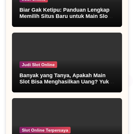
Biar Gak Ketipu: Panduan Lengkap
Memilih Situs Baru untuk Main Slot
Online di Tahun Ini
Judi Slot Online
Banyak yang Tanya, Apakah Main
Slot Bisa Menghasilkan Uang? Yuk
Bahas Sampai Tuntas
Slot Online Terpercaya