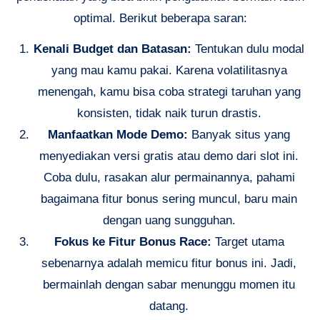
mungkin ini bukan prioritas utama.
optimal. Berikut beberapa saran:
Kenali Budget dan Batasan:
Tentukan dulu modal
yang mau kamu pakai. Karena volatilitasnya
menengah, kamu bisa coba strategi taruhan yang
konsisten, tidak naik turun drastis.
Manfaatkan Mode Demo:
Banyak situs yang
menyediakan versi gratis atau demo dari slot ini.
Coba dulu, rasakan alur permainannya, pahami
bagaimana fitur bonus sering muncul, baru main
dengan uang sungguhan.
Fokus ke Fitur Bonus Race:
Target utama
sebenarnya adalah memicu fitur bonus ini. Jadi,
bermainlah dengan sabar menunggu momen itu
datang.