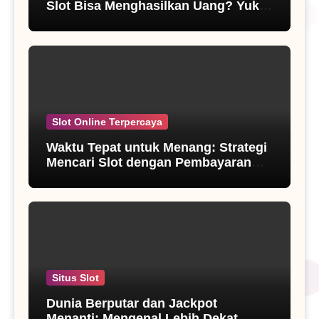
Slot Bisa Menghasilkan Uang? Yuk
Bahas Sampai Tuntas
Slot Online Terpercaya
Waktu Tepat untuk Menang: Strategi
Mencari Slot dengan Pembayaran
Tinggi di Jam Tertentu
Situs Slot
Dunia Berputar dan Jackpot
Menanti: Mengenal Lebih Dekat