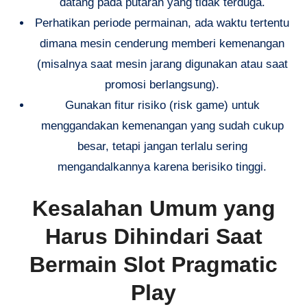
datang pada putaran yang tidak terduga.
Perhatikan periode permainan, ada waktu tertentu
dimana mesin cenderung memberi kemenangan
(misalnya saat mesin jarang digunakan atau saat
promosi berlangsung).
Gunakan fitur risiko (risk game) untuk
menggandakan kemenangan yang sudah cukup
besar, tetapi jangan terlalu sering
mengandalkannya karena berisiko tinggi.
Kesalahan Umum yang
Harus Dihindari Saat
Bermain Slot Pragmatic
Play