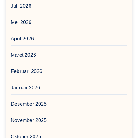
Juli 2026
Mei 2026
April 2026
Maret 2026
Februari 2026
Januari 2026
Desember 2025
November 2025
Oktober 2025