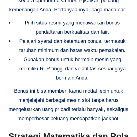
secara optimum bisa meningkatkan peluang
kemenangan Anda. Pertanyaannya, bagaimana cara
menggunakan bonus ini secara efektif?
Pilih situs resmi yang menawarkan bonus
pendaftaran berkualitas dan fair.
Pelajari syarat dan ketentuan bonus, termasuk
taruhan minimum dan batas waktu pemakaian.
Gunakan bonus untuk bermain mesin yang
memiliki RTP tinggi dan volatilitas sesuai gaya
bermain Anda.
Bonus ini bisa memberi kamu modal lebih untuk
menjelajahi berbagai mesin slot tanpa harus
mengeluarkan uang pribadi terlalu banyak, sekaligus
memperbesar peluang mendapatkan jackpot.
Strategi Matematika dan Pola