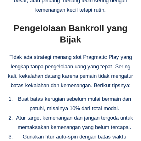
besar, atau peluang menang lebih sering dengan
kemenangan kecil tetapi rutin.
Pengelolaan Bankroll yang
Bijak
Tidak ada strategi menang slot Pragmatic Play yang
lengkap tanpa pengelolaan uang yang tepat. Sering
kali, kekalahan datang karena pemain tidak mengatur
batas kekalahan dan kemenangan. Berikut tipsnya:
Buat batas kerugian sebelum mulai bermain dan
patuhi, misalnya 10% dari total modal.
Atur target kemenangan dan jangan tergoda untuk
memaksakan kemenangan yang belum tercapai.
Gunakan fitur auto-spin dengan batas waktu